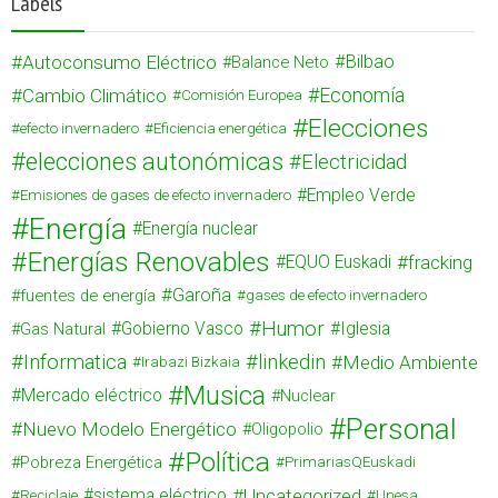
Labels
Autoconsumo Eléctrico
Bilbao
Balance Neto
Cambio Climático
Economía
Comisión Europea
Elecciones
efecto invernadero
Eficiencia energética
elecciones autonómicas
Electricidad
Empleo Verde
Emisiones de gases de efecto invernadero
Energía
Energía nuclear
Energías Renovables
fracking
EQUO Euskadi
Garoña
fuentes de energía
gases de efecto invernadero
Humor
Gas Natural
Gobierno Vasco
Iglesia
Informatica
linkedin
Medio Ambiente
Irabazi Bizkaia
Musica
Mercado eléctrico
Nuclear
Personal
Nuevo Modelo Energético
Oligopolio
Política
Pobreza Energética
PrimariasQEuskadi
Uncategorized
sistema eléctrico
Reciclaje
Unesa