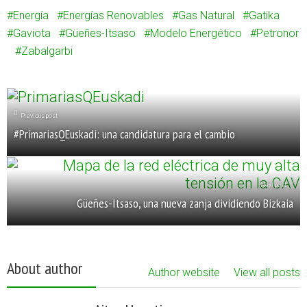
Energía
Energías Renovables
Gas Natural
Gatika
Gaviota
Güeñes-Itsaso
Modelo Energético
Petronor
Zabalgarbi
Previous post
#PrimariasQEuskadi: una candidatura para el cambio
Next post
Güeñes-Itsaso, una nueva zanja dividiendo Bizkaia
About author
Author website
View all posts