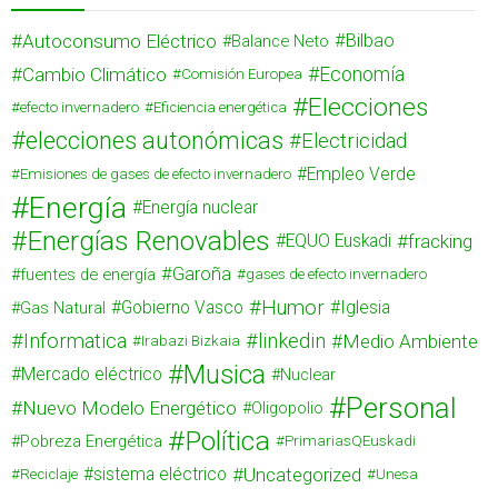
Autoconsumo Eléctrico
Bilbao
Balance Neto
Cambio Climático
Economía
Comisión Europea
Elecciones
efecto invernadero
Eficiencia energética
elecciones autonómicas
Electricidad
Empleo Verde
Emisiones de gases de efecto invernadero
Energía
Energía nuclear
Energías Renovables
fracking
EQUO Euskadi
Garoña
fuentes de energía
gases de efecto invernadero
Humor
Gas Natural
Gobierno Vasco
Iglesia
Informatica
linkedin
Medio Ambiente
Irabazi Bizkaia
Musica
Mercado eléctrico
Nuclear
Personal
Nuevo Modelo Energético
Oligopolio
Política
Pobreza Energética
PrimariasQEuskadi
Uncategorized
sistema eléctrico
Reciclaje
Unesa