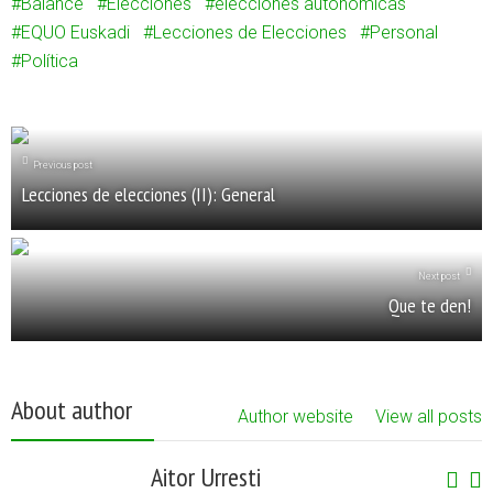
Balance
Elecciones
elecciones autonómicas
EQUO Euskadi
Lecciones de Elecciones
Personal
Política
Previous post
Lecciones de elecciones (II): General
Next post
Que te den!
About author
Author website
View all posts
Aitor Urresti