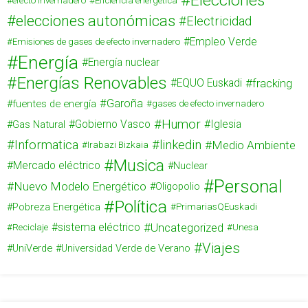
Elecciones
efecto invernadero
Eficiencia energética
elecciones autonómicas
Electricidad
Empleo Verde
Emisiones de gases de efecto invernadero
Energía
Energía nuclear
Energías Renovables
fracking
EQUO Euskadi
Garoña
fuentes de energía
gases de efecto invernadero
Humor
Gas Natural
Gobierno Vasco
Iglesia
Informatica
linkedin
Medio Ambiente
Irabazi Bizkaia
Musica
Mercado eléctrico
Nuclear
Personal
Nuevo Modelo Energético
Oligopolio
Política
Pobreza Energética
PrimariasQEuskadi
Uncategorized
sistema eléctrico
Reciclaje
Unesa
Viajes
UniVerde
Universidad Verde de Verano