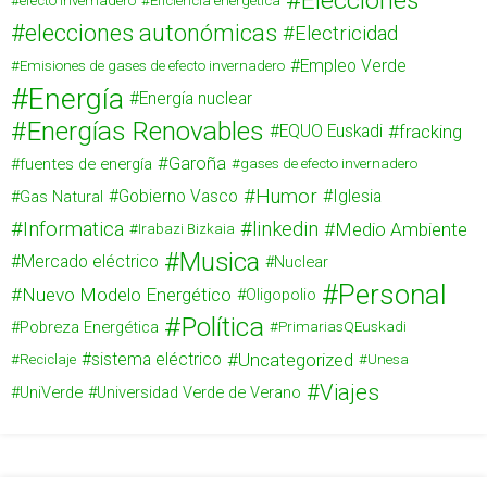
Elecciones
efecto invernadero
Eficiencia energética
elecciones autonómicas
Electricidad
Empleo Verde
Emisiones de gases de efecto invernadero
Energía
Energía nuclear
Energías Renovables
fracking
EQUO Euskadi
Garoña
fuentes de energía
gases de efecto invernadero
Humor
Gas Natural
Gobierno Vasco
Iglesia
Informatica
linkedin
Medio Ambiente
Irabazi Bizkaia
Musica
Mercado eléctrico
Nuclear
Personal
Nuevo Modelo Energético
Oligopolio
Política
Pobreza Energética
PrimariasQEuskadi
Uncategorized
sistema eléctrico
Reciclaje
Unesa
Viajes
UniVerde
Universidad Verde de Verano