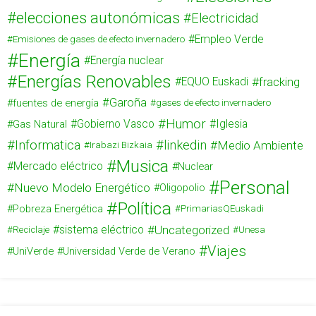
elecciones autonómicas
Electricidad
Empleo Verde
Emisiones de gases de efecto invernadero
Energía
Energía nuclear
Energías Renovables
fracking
EQUO Euskadi
Garoña
fuentes de energía
gases de efecto invernadero
Humor
Gas Natural
Gobierno Vasco
Iglesia
Informatica
linkedin
Medio Ambiente
Irabazi Bizkaia
Musica
Mercado eléctrico
Nuclear
Personal
Nuevo Modelo Energético
Oligopolio
Política
Pobreza Energética
PrimariasQEuskadi
Uncategorized
sistema eléctrico
Reciclaje
Unesa
Viajes
UniVerde
Universidad Verde de Verano